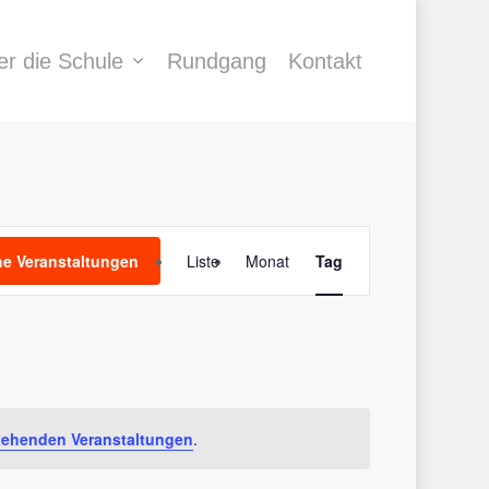
er die Schule
Rundgang
Kontakt
Veranstaltung
e Veranstaltungen
Liste
Monat
Tag
Ansichten-
Navigation
tehenden Veranstaltungen
.