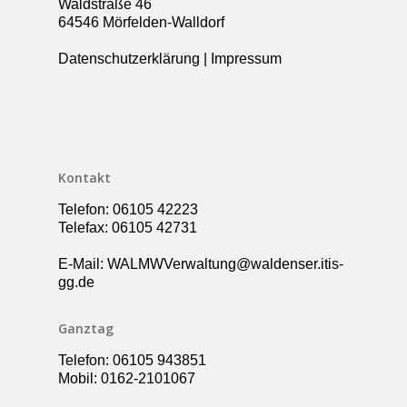
Waldstraße 46
Über die Schule
64546 Mörfelden-Walldorf
Kollegium
Rundgang
Datenschutzerklärung
|
Impressum
Ganztag – Betreuung
Kontakt
Elternbeirat
Förderverein
Schulsozialarbeit
Kontakt
UBUS
Telefon: 06105 42223
Telefax: 06105 42731
E-Mail: WALMWVerwaltung@waldenser.itis-
gg.de
Ganztag
Telefon: 06105 943851
Mobil: 0162-2101067