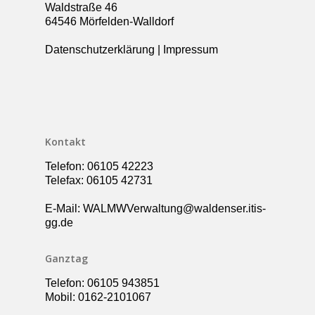
Waldstraße 46
Über die Schule
64546 Mörfelden-Walldorf
Kollegium
Rundgang
Datenschutzerklärung
|
Impressum
Ganztag – Betreuung
Kontakt
Elternbeirat
Förderverein
Schulsozialarbeit
Kontakt
UBUS
Telefon: 06105 42223
Telefax: 06105 42731
E-Mail: WALMWVerwaltung@waldenser.itis-
gg.de
Ganztag
Telefon: 06105 943851
Mobil: 0162-2101067