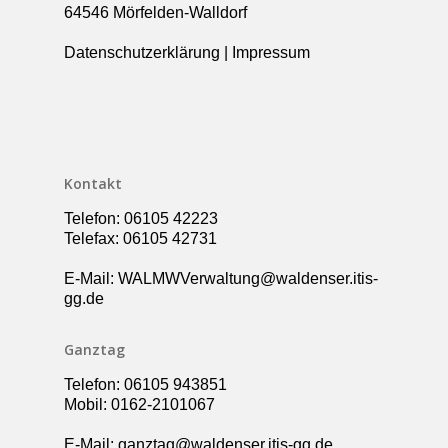
Über die Schule
64546 Mörfelden-Walldorf
Kollegium
Rundgang
Datenschutzerklärung
|
Impressum
Ganztag – Betreuung
Kontakt
Elternbeirat
Förderverein
Schulsozialarbeit
Kontakt
UBUS
Telefon: 06105 42223
Telefax: 06105 42731
E-Mail: WALMWVerwaltung@waldenser.itis-
gg.de
Ganztag
Telefon: 06105 943851
Mobil: 0162-2101067
E-Mail: ganztag@waldenser.itis-gg.de