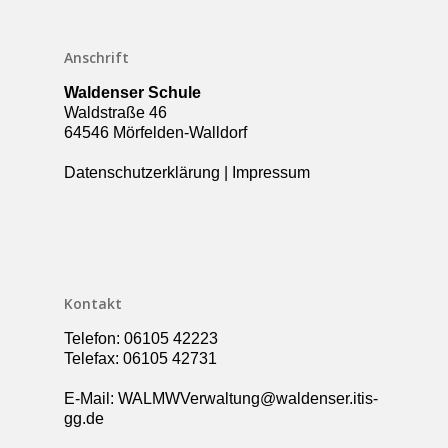
Termine
Anschrift
Über die Schule
Waldenser Schule
Kollegium
Rundgang
Waldstraße 46
64546 Mörfelden-Walldorf
Ganztag – Betreuung
Kontakt
Datenschutzerklärung
|
Impressum
Elternbeirat
Förderverein
Schulsozialarbeit
UBUS
Kontakt
Telefon: 06105 42223
Telefax: 06105 42731
E-Mail: WALMWVerwaltung@waldenser.itis-
gg.de