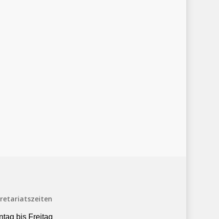
retariatszeiten
tag bis Freitag