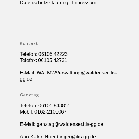
Datenschutzerklärung
|
Impressum
Kollegium
Rundgang
Ganztag – Betreuung
Kontakt
Elternbeirat
Förderverein
Kontakt
Schulsozialarbeit
Telefon: 06105 42223
UBUS
Telefax: 06105 42731
E-Mail: WALMWVerwaltung@waldenser.itis-
gg.de
Ganztag
Telefon: 06105 943851
Mobil: 0162-2101067
E-Mail: ganztag@waldenser.itis-gg.de
Ann-Katrin.Noerdlinger@itis-gg.de