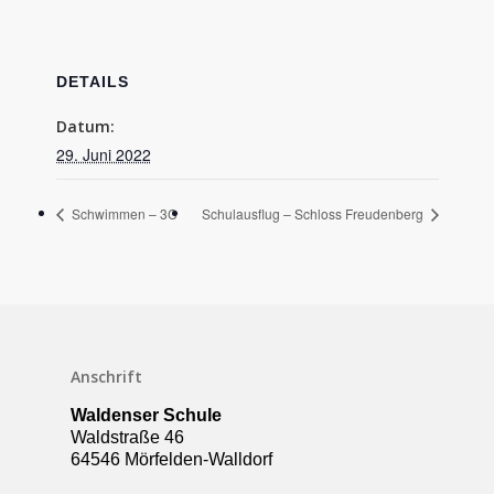
DETAILS
Datum:
29. Juni 2022
Schwimmen – 3C
Schulausflug – Schloss Freudenberg
Schulleben
Anschrift
Downloads
Waldenser Schule
Termine
Waldstraße 46
64546 Mörfelden-Walldorf
Über die Schule