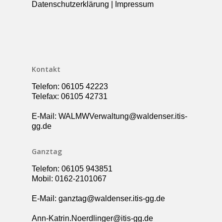
Datenschutzerklärung
|
Impressum
Kollegium
Rundgang
Ganztag – Betreuung
Kontakt
Elternbeirat
Förderverein
Kontakt
Schulsozialarbeit
Telefon: 06105 42223
UBUS
Telefax: 06105 42731
E-Mail: WALMWVerwaltung@waldenser.itis-
gg.de
Ganztag
Telefon: 06105 943851
Mobil: 0162-2101067
E-Mail: ganztag@waldenser.itis-gg.de
Ann-Katrin.Noerdlinger@itis-gg.de