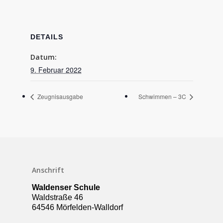
DETAILS
Datum:
9. Februar 2022
Zeugnisausgabe
Schwimmen – 3C
Schulleben
Anschrift
Downloads
Waldenser Schule
Termine
Waldstraße 46
64546 Mörfelden-Walldorf
Über die Schule