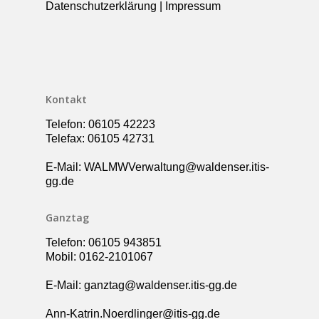
Datenschutzerklärung
|
Impressum
Kollegium
Rundgang
Ganztag – Betreuung
Kontakt
Elternbeirat
Förderverein
Kontakt
Schulsozialarbeit
Telefon: 06105 42223
UBUS
Telefax: 06105 42731
E-Mail: WALMWVerwaltung@waldenser.itis-
gg.de
Ganztag
Telefon: 06105 943851
Mobil: 0162-2101067
E-Mail: ganztag@waldenser.itis-gg.de
Ann-Katrin.Noerdlinger@itis-gg.de