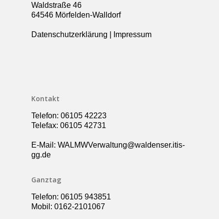
Waldstraße 46
Über die Schule
64546 Mörfelden-Walldorf
Kollegium
Rundgang
Datenschutzerklärung
|
Impressum
Ganztag – Betreuung
Kontakt
Elternbeirat
Förderverein
Schulsozialarbeit
Kontakt
UBUS
Telefon: 06105 42223
Telefax: 06105 42731
E-Mail: WALMWVerwaltung@waldenser.itis-
gg.de
Ganztag
Telefon: 06105 943851
Mobil: 0162-2101067