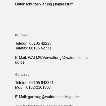
Datenschutzerklärung
|
Impressum
Kollegium
Rundgang
Ganztag – Betreuung
Kontakt
Elternbeirat
Förderverein
Kontakt
Schulsozialarbeit
Telefon: 06105 42223
UBUS
Telefax: 06105 42731
E-Mail: WALMWVerwaltung@waldenser.itis-
gg.de
Ganztag
Telefon: 06105 943851
Mobil: 0162-2101067
E-Mail: ganztag@waldenser.itis-gg.de