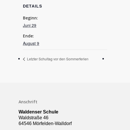
DETAILS
Beginn:
Juni 29
Ende:
August 9
Letzter Schultag vor den Sommerferien
Schulleben
Anschrift
Downloads
Waldenser Schule
Termine
Waldstraße 46
64546 Mörfelden-Walldorf
Über die Schule