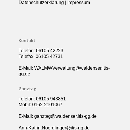
Datenschutzerklärung
|
Impressum
Kollegium
Rundgang
Ganztag – Betreuung
Kontakt
Elternbeirat
Förderverein
Kontakt
Schulsozialarbeit
Telefon: 06105 42223
UBUS
Telefax: 06105 42731
E-Mail: WALMWVerwaltung@waldenser.itis-
gg.de
Ganztag
Telefon: 06105 943851
Mobil: 0162-2101067
E-Mail: ganztag@waldenser.itis-gg.de
Ann-Katrin.Noerdlinger@itis-gg.de