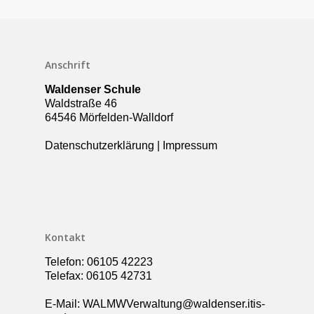
Downloads
Termine
Über die Schule
Anschrift
Kollegium
Rundgang
Waldenser Schule
Waldstraße 46
Ganztag – Betreuung
Kontakt
64546 Mörfelden-Walldorf
Elternbeirat
Datenschutzerklärung
|
Impressum
Förderverein
Schulsozialarbeit
UBUS
Kontakt
Telefon: 06105 42223
Telefax: 06105 42731
E-Mail: WALMWVerwaltung@waldenser.itis-