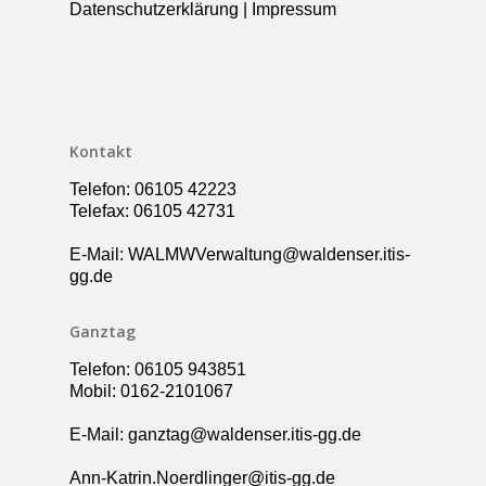
Datenschutzerklärung
|
Impressum
Kollegium
Rundgang
Ganztag – Betreuung
Kontakt
Elternbeirat
Förderverein
Kontakt
Schulsozialarbeit
Telefon: 06105 42223
UBUS
Telefax: 06105 42731
E-Mail: WALMWVerwaltung@waldenser.itis-
gg.de
Ganztag
Telefon: 06105 943851
Mobil: 0162-2101067
E-Mail: ganztag@waldenser.itis-gg.de
Ann-Katrin.Noerdlinger@itis-gg.de