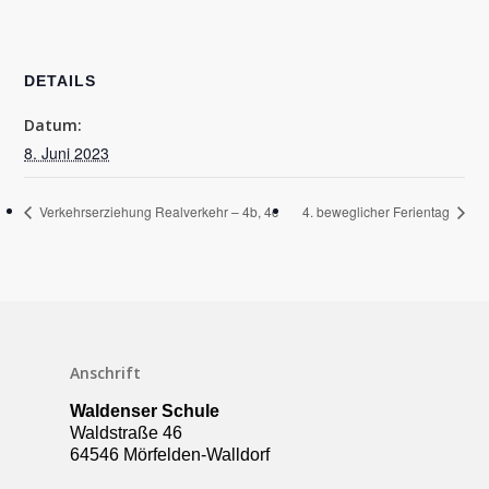
DETAILS
Datum:
8. Juni 2023
Verkehrserziehung Realverkehr – 4b, 4c
4. beweglicher Ferientag
Schulleben
Anschrift
Downloads
Waldenser Schule
Termine
Waldstraße 46
64546 Mörfelden-Walldorf
Über die Schule