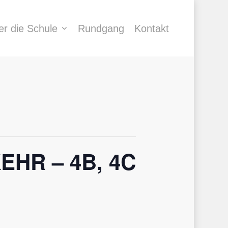
er die Schule
Rundgang
Kontakt
HR – 4B, 4C