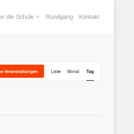
er die Schule
Rundgang
Kontakt
Veranstaltung
e Veranstaltungen
Liste
Monat
Tag
Ansichten-
Navigation