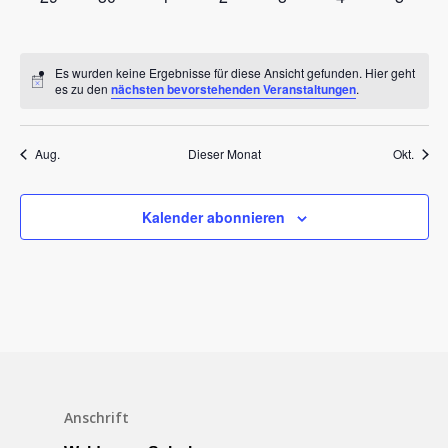
Veranstaltungen,
Veranstaltungen,
Veranstaltungen,
Veranstaltungen,
Veranstaltungen,
Veranstaltungen
Veranst
Es wurden keine Ergebnisse für diese Ansicht gefunden. Hier geht
es zu den
nächsten bevorstehenden Veranstaltungen
.
Aug.
Dieser Monat
Okt.
Kalender abonnieren
Schulleben
Downloads
Anschrift
Termine