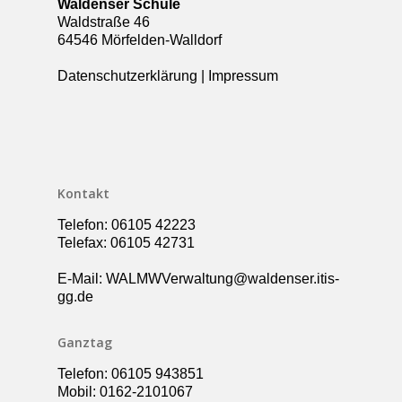
Waldenser Schule
Über die Schule
Waldstraße 46
64546 Mörfelden-Walldorf
Kollegium
Rundgang
Datenschutzerklärung
|
Impressum
Ganztag – Betreuung
Kontakt
Elternbeirat
Förderverein
Schulsozialarbeit
Kontakt
UBUS
Telefon: 06105 42223
Telefax: 06105 42731
E-Mail: WALMWVerwaltung@waldenser.itis-
gg.de
Ganztag
Telefon: 06105 943851
Mobil: 0162-2101067