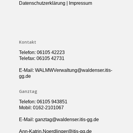
Datenschutzerklärung
|
Impressum
Kollegium
Rundgang
Ganztag – Betreuung
Kontakt
Elternbeirat
Förderverein
Kontakt
Schulsozialarbeit
Telefon: 06105 42223
UBUS
Telefax: 06105 42731
E-Mail: WALMWVerwaltung@waldenser.itis-
gg.de
Ganztag
Telefon: 06105 943851
Mobil: 0162-2101067
E-Mail: ganztag@waldenser.itis-gg.de
Ann-Katrin.Noerdlinger@itis-gg.de