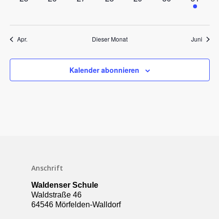
Veranstaltungen,
Veranstaltungen,
Veranstaltungen,
Veranstaltungen,
Veranstaltungen,
Veranstaltungen
Veransta
Apr.
Dieser Monat
Juni
Kalender abonnieren
Schulleben
Anschrift
Downloads
Waldenser Schule
Termine
Waldstraße 46
64546 Mörfelden-Walldorf
Über die Schule