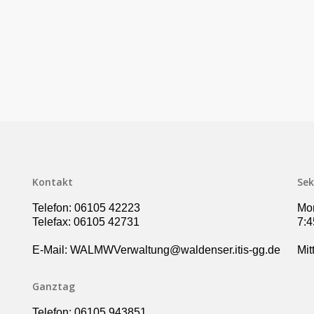
Kontakt
Sek
Telefon: 06105 42223
Mon
Telefax: 06105 42731
7:4
E-Mail: WALMWVerwaltung@waldenser.itis-gg.de
Mit
Ganztag
Telefon: 06105 943851