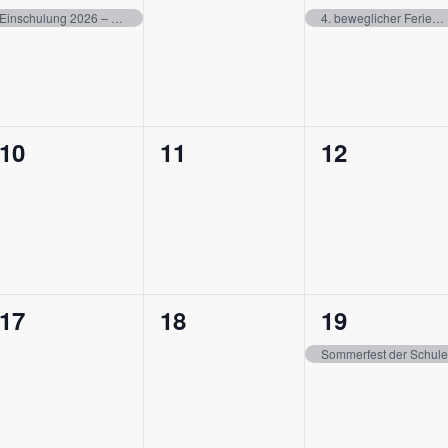
en,
Veranstaltung,
Veranstaltungen,
Veranstalt
Einschulung 2026 – Vorklassenelternabend
4. beweglicher Ferientag (Tag nach Fronleichnam) – schulfrei
0
0
0
10
11
12
en,
Veranstaltungen,
Veranstaltungen,
Veranstalt
0
0
1
17
18
19
en,
Veranstaltungen,
Veranstaltungen,
Veranstalt
Sommerfest der Schule