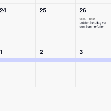
0
0
1
24
25
26
en,
Veranstaltungen,
Veranstaltungen,
Veranstalt
08:00
-
10:55
Letzter Schultag vor
den Sommerferien
1
1
1
1
2
3
,
Veranstaltung,
Veranstaltung,
Veranstalt