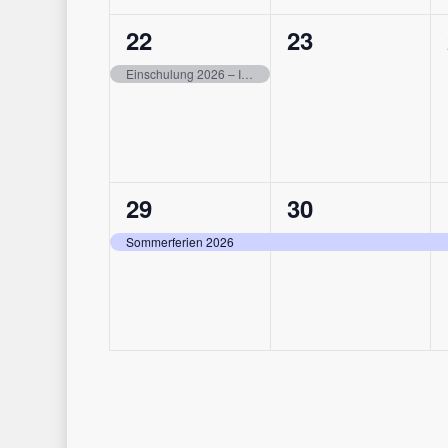
1
0
22
23
Veranstaltung,
Veranstaltung
Einschulung 2026 – Infoabend
1
1
29
30
Veranstaltung,
Veranstaltung
Sommerferien 2026