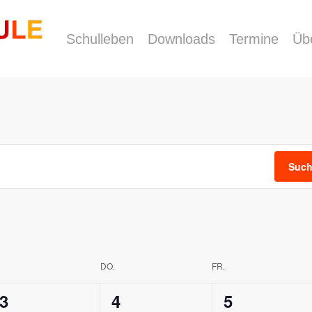
Schulleben
Downloads
Termine
Üb
Such
DO.
FR.
1
0
1
3
4
5