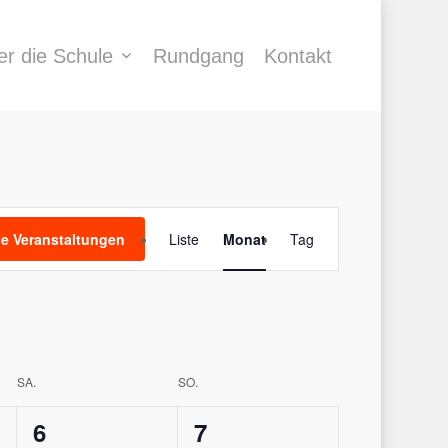
er die Schule
Rundgang
Kontakt
Veranstaltung
e Veranstaltungen
Liste
Monat
Tag
Ansichten-
Navigation
SA.
SO.
0
0
6
7