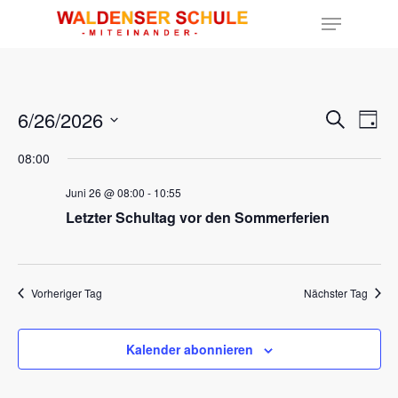
Hit enter to search or ESC to close
6/26/2026
Ver
Veran
Suche
Tag
Ans
Datum
Such
Nav
08:00
wählen.
und
Juni 26 @ 08:00
-
10:55
Letzter Schultag vor den Sommerferien
Ansic
Navig
Vorheriger Tag
Nächster Tag
Kalender abonnieren