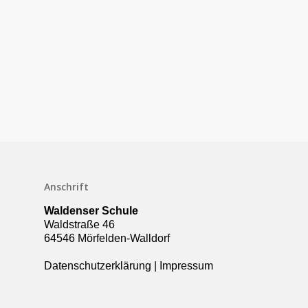
Anschrift
Schulleben
Waldenser Schule
Downloads
Waldstraße 46
64546 Mörfelden-Walldorf
Termine
Datenschutzerklärung
|
Impressum
Über die Schule
Kollegium
Rundgang