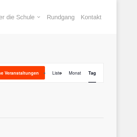
er die Schule
Rundgang
Kontakt
Veranstaltung
e Veranstaltungen
Liste
Monat
Tag
Ansichten-
Navigation