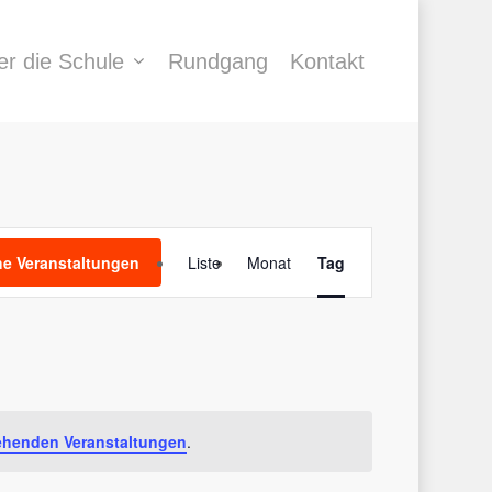
er die Schule
Rundgang
Kontakt
Veranstaltung
e Veranstaltungen
Liste
Monat
Tag
Ansichten-
Navigation
ehenden Veranstaltungen
.