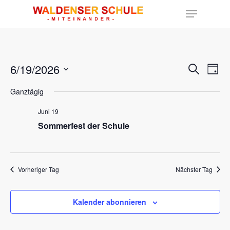
Hit enter to search or ESC to close
6/19/2026
Ver
Veran
Suche
Tag
Ans
Datum
Such
Nav
Ganztägig
wählen.
und
Juni 19
Sommerfest der Schule
Ansic
Navig
Vorheriger Tag
Nächster Tag
Kalender abonnieren