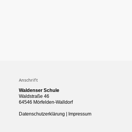
Anschrift
Schulleben
Waldenser Schule
Downloads
Waldstraße 46
64546 Mörfelden-Walldorf
Termine
Datenschutzerklärung
|
Impressum
Über die Schule
Kollegium
Rundgang