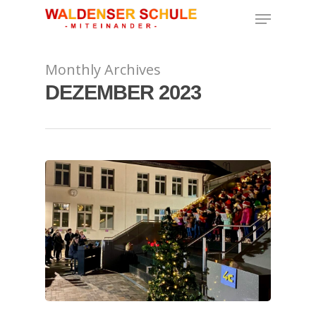
Monthly Archives
Hit enter to search or ESC to close
DEZEMBER 2023