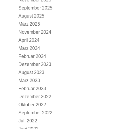
September 2025
Über die Schule
August 2025
Kollegium
Rundgang
März 2025
Ganztag – Betreuung
November 2024
Kontakt
Elternbeirat
April 2024
März 2024
Förderverein
Februar 2024
Schulsozialarbeit
Dezember 2023
UBUS
August 2023
März 2023
Februar 2023
Dezember 2022
Oktober 2022
September 2022
Juli 2022
Juni 2022