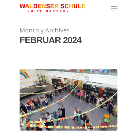
Monthly Archives
Hit enter to search or ESC to close
FEBRUAR 2024