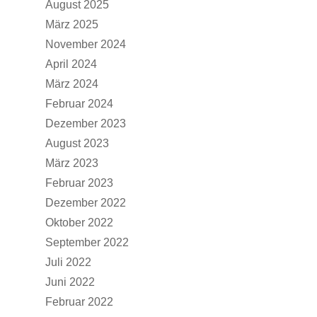
August 2025
März 2025
November 2024
April 2024
Schulleben
März 2024
Februar 2024
Downloads
Dezember 2023
Termine
August 2023
März 2023
Über die Schule
Februar 2023
Kollegium
Rundgang
Dezember 2022
Ganztag – Betreuung
Kontakt
Oktober 2022
Elternbeirat
September 2022
Juli 2022
Förderverein
Juni 2022
Schulsozialarbeit
Februar 2022
UBUS