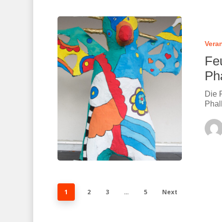
Vera
Feu
Ph
Die 
Phal
1
2
3
…
5
Next