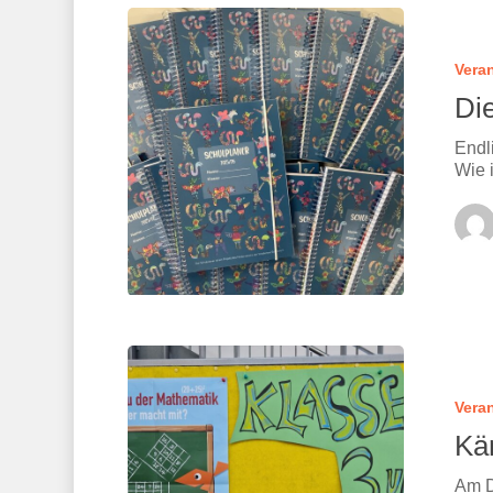
Vera
Di
Endl
Wie 
Vera
Kä
Am D