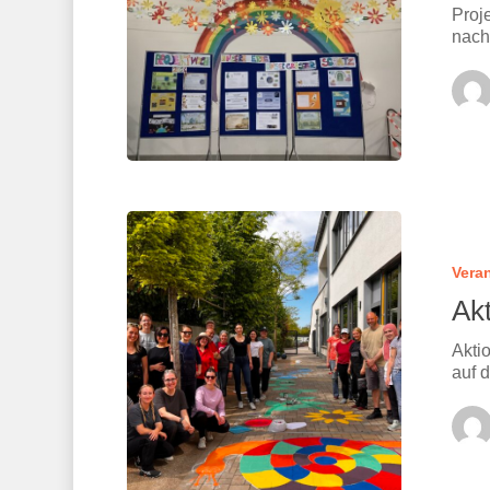
Proj
nach
Vera
Ak
Akti
Hit enter to search or ESC to close
auf 