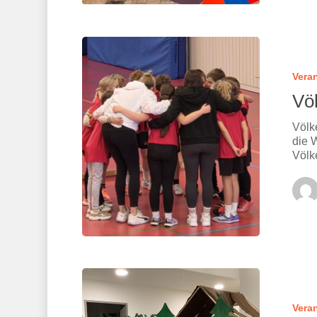
Vera
Vö
Völk
die 
Völk
Vera