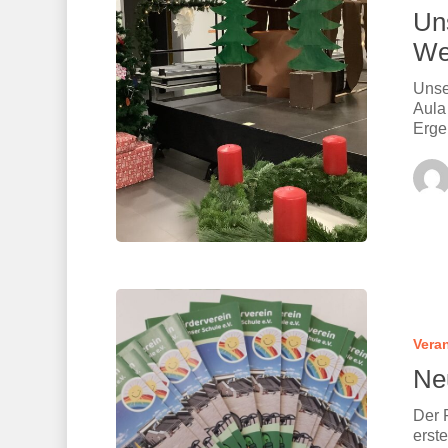
Uns
We
Unse
Aula
Erg
Vera
Ne
Der 
erste