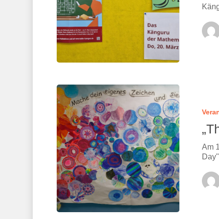
Käng
Vera
„T
Am 1
Day"