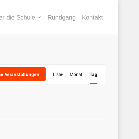
er die Schule
Rundgang
Kontakt
Veranstaltung
e Veranstaltungen
Liste
Monat
Tag
Ansichten-
Navigation