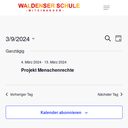
Hit enter to search or ESC to close
3/9/2024
Ver
Veran
Suche
Tag
Ans
Datum
Such
Nav
Ganztägig
wählen.
und
4. März 2024
-
15. März 2024
Projekt Menschenrechte
Ansic
Navig
Vorheriger Tag
Nächster Tag
Kalender abonnieren