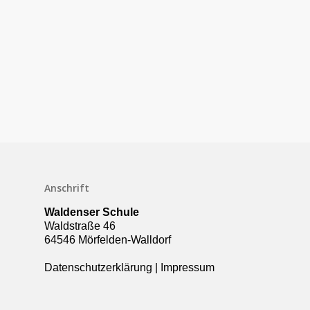
Anschrift
Schulleben
Waldenser Schule
Downloads
Waldstraße 46
64546 Mörfelden-Walldorf
Termine
Datenschutzerklärung
|
Impressum
Über die Schule
Kollegium
Rundgang