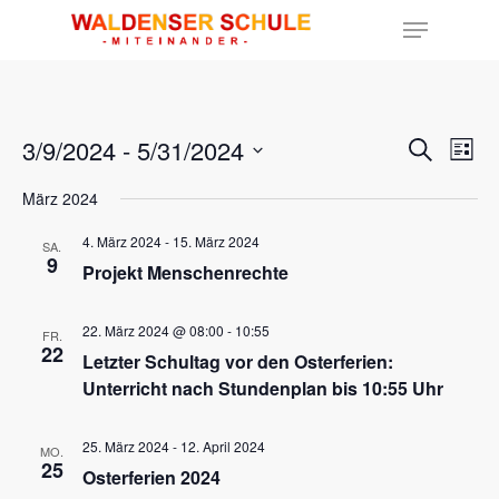
Hit enter to search or ESC to close
3/9/2024
 - 
5/31/2024
Ver
Veran
Suche
Liste
Ans
Datum
Such
Nav
März 2024
wählen.
und
4. März 2024
-
15. März 2024
SA.
9
Projekt Menschenrechte
Ansic
22. März 2024 @ 08:00
-
10:55
FR.
Navig
22
Letzter Schultag vor den Osterferien:
Unterricht nach Stundenplan bis 10:55 Uhr
25. März 2024
-
12. April 2024
MO.
25
Osterferien 2024