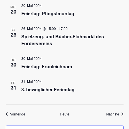
20. Mai 2024
MO.
20
Feiertag: Pfingstmontag
26. Mai 2024 @ 15:00
-
17:00
SO.
26
Spielzeug- und Bücher-Flohmarkt des
Fördervereins
30. Mai 2024
DO.
30
Feiertag: Fronleichnam
Schulleben
31. Mai 2024
Downloads
FR.
31
3. beweglicher Ferientag
Termine
Über die Schule
Veranstaltungen
Veran
Vorherige
Heute
Nächste
Kollegium
Rundgang
Ganztag – Betreuung